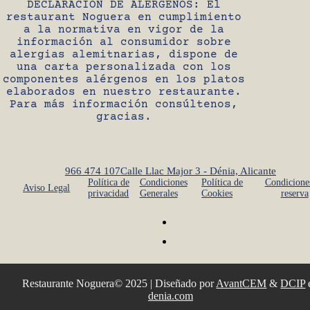
DECLARACIÓN DE ALÉRGENOS: El
restaurant Noguera en cumplimiento
a la normativa en vigor de la
información al consumidor sobre
alergias alemitnarias, dispone de
una carta personalizada con los
componentes alérgenos en los platos
elaborados en nuestro restaurante.
Para más información consúltenos,
gracias.
966 474 107
Calle Llac Major 3 - Dénia, Alicante
Política de
Condiciones
Política de
Condicione
Aviso Legal
privacidad
Generales
Cookies
reserva
Restaurante Noguera© 2025 | Diseñado por
AvantCEM
&
DCIP
denia.com