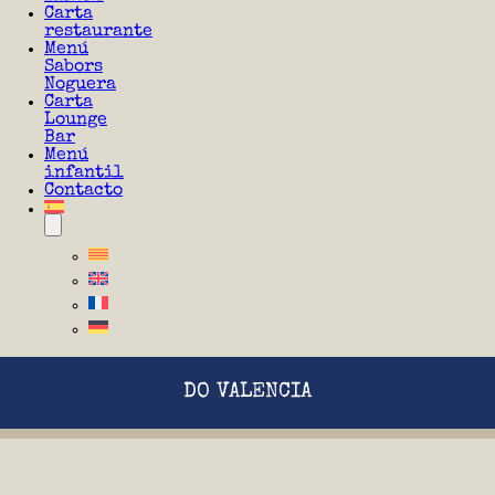
Carta
restaurante
Menú
Sabors
Noguera
Carta
Lounge
Bar
Menú
infantil
Contacto
DO VALENCIA