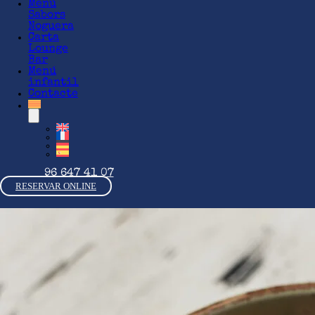
Menú
Sabors
Noguera
Carta
Lounge
Bar
Menú
infantil
Contacte
96 647 41 07
RESERVAR ONLINE