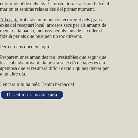
entorn igual de deliciós. La nostra terrassa és un balcó al
mar on et sentiràs relaxat des del primer moment.
A la carta
trobaràs un minuciós recorregut pels grans
èxits del receptari local: arrossos secs per als amants de
menjar a la paella, melosos per als fans de la cullera i
fideuà per als que busquen un toc diferent.
Però no ens quedem aquí.
Preparem unes amanides tan irresistibles que segur que
les acabaràs provant i la nostra selecció de tapes és tan
apetitosa que et resultarà difícil decidir quines deixar per
a un altre dia.
I encara n’hi ha més: Tenim barbacoa!
Descobreix la nostra carta