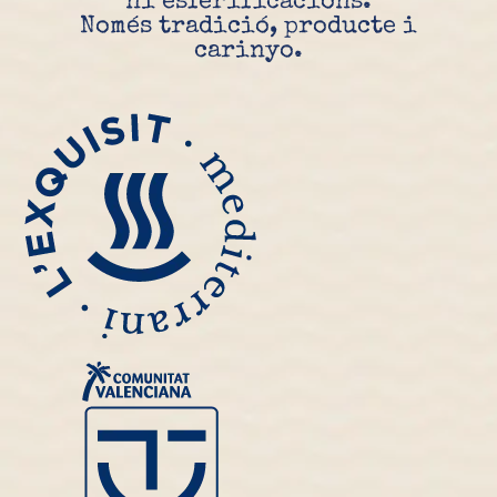
ni esferificacions.
Vés al contingut principal
Omet la visita
Només
tradició, producte i
carinyo
.