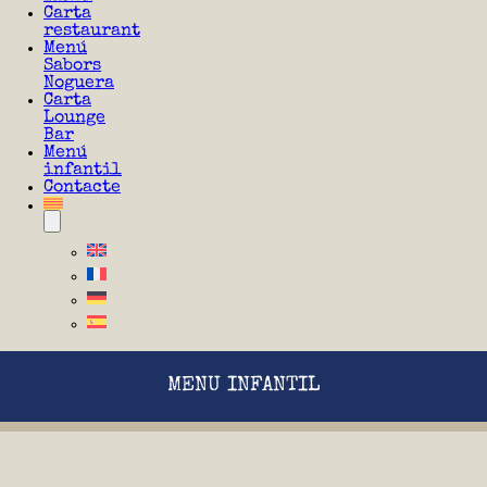
Carta
restaurant
Menú
Sabors
Noguera
Carta
Lounge
Bar
Menú
infantil
Contacte
MENU INFANTIL