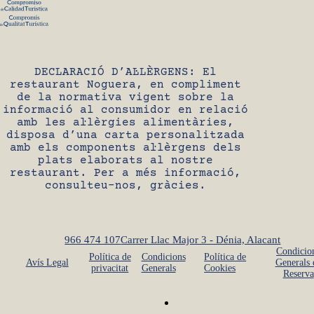
DECLARACIÓ D’AL·LÈRGENS: El
restaurant Noguera, en compliment
de la normativa vigent sobre la
informació al consumidor en relació
amb les al·lèrgies alimentàries,
disposa d’una carta personalitzada
amb els components al·lèrgens dels
plats elaborats al nostre
restaurant. Per a més informació,
consulteu-nos, gràcies.
966 474 107
Carrer Llac Major 3 - Dénia, Alacant
Condicio
Política de
Condicions
Política de
Avís Legal
Generals 
privacitat
Generals
Cookies
Reserva