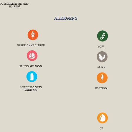
POSSIBILITAT DE FER-
HO VEGÀ
ALERGENS
CEREALS AMB GLUTEN
SOJA
FRUITS AMB CASCA
SÈSAM
LLET I ELS SEUS
MOSTASSA
DERIVATS
OU