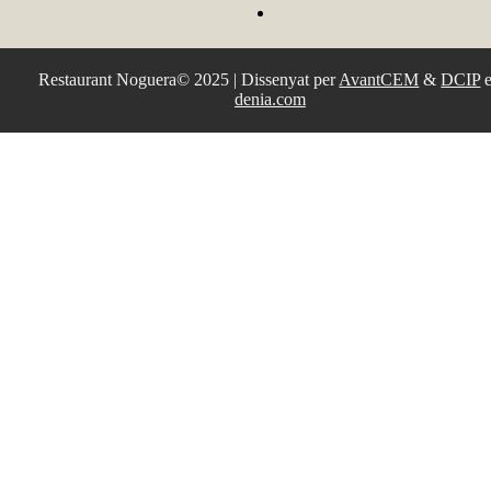
Restaurant Noguera© 2025 | Dissenyat per
AvantCEM
&
DCIP
e
denia.com