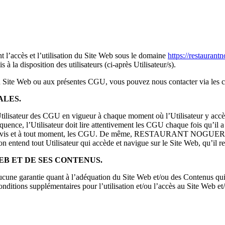
t l’accès et l’utilisation du Site Web sous le domaine
https://restauran
osition des utilisateurs (ci-après Utilisateur/s).
cès au Site Web ou aux présentes CGU, vous pouvez nous contacter via le
ALES.
l’Utilisateur des CGU en vigueur à chaque moment où l’Utilisateur y accè
équence, l’Utilisateur doit lire attentivement les CGU chaque fois qu’il a 
is et à tout moment, les CGU. De même, RESTAURANT NOGUERA se ré
on entend tout Utilisateur qui accède et navigue sur le Site Web, qu’il r
WEB ET DE SES CONTENUS.
une garantie quant à l’adéquation du Site Web et/ou des Contenus qui y 
ns supplémentaires pour l’utilisation et/ou l’accès au Site Web et/ou