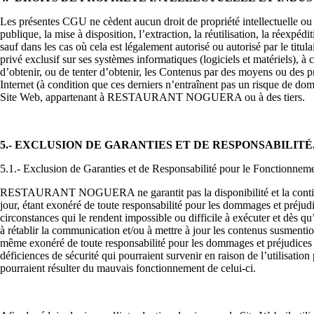
Les présentes CGU ne cèdent aucun droit de propriété intellectuelle ou i
publique, la mise à disposition, l’extraction, la réutilisation, la réexpé
sauf dans les cas où cela est légalement autorisé ou autorisé par le titul
privé exclusif sur ses systèmes informatiques (logiciels et matériels), 
d’obtenir, ou de tenter d’obtenir, les Contenus par des moyens ou des pr
Internet (à condition que ces derniers n’entraînent pas un risque de domma
Site Web, appartenant à RESTAURANT NOGUERA ou à des tiers.
5.- EXCLUSION DE GARANTIES ET DE RESPONSABILITÉ
5.1.- Exclusion de Garanties et de Responsabilité pour le Fonctionnem
RESTAURANT NOGUERA ne garantit pas la disponibilité et la continuité 
jour, étant exonéré de toute responsabilité pour les dommages et pré
circonstances qui le rendent impossible ou difficile à exécuter et dès 
à rétablir la communication et/ou à mettre à jour les contenus susme
même exonéré de toute responsabilité pour les dommages et préjudice
déficiences de sécurité qui pourraient survenir en raison de l’utilisati
pourraient résulter du mauvais fonctionnement de celui-ci.