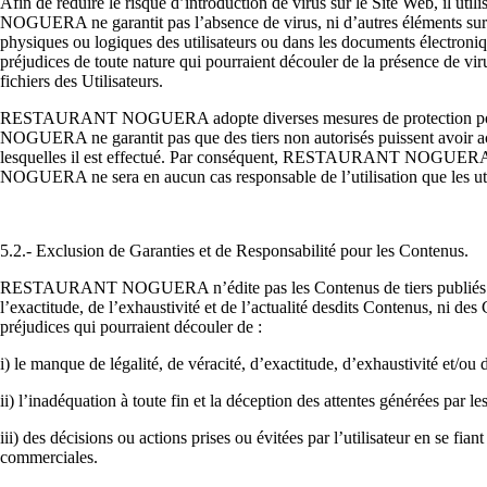
Afin de réduire le risque d’introduction de virus sur le Site Web, il 
NOGUERA ne garantit pas l’absence de virus, ni d’autres éléments su
physiques ou logiques des utilisateurs ou dans les documents élect
préjudices de toute nature qui pourraient découler de la présence de vi
fichiers des Utilisateurs.
RESTAURANT NOGUERA adopte diverses mesures de protection pour pro
NOGUERA ne garantit pas que des tiers
non autorisés puissent avoir a
lesquelles il est effect
ué. Par conséquent, RESTAURANT NOGUERA ne se
NOGUERA ne sera en aucun cas responsable de l’utilisation que les utili
5.2.- Exclusion de Garanties et de Responsabilité pour les Contenus.
RESTAURANT NOGUERA n’édite pas les Contenus de tiers publiés sur le Sit
l’exactitude, de l’exhaustivité et de l’actualité desdits Conte
préjudices qui pourraient découler de :
i) le manque de légalité, de véracité, d’exactitude, d’exhaustivité et/ou 
ii) l’inadéquation à toute fin et la déception des attentes générées par l
iii) des décisions ou actions prises ou évitées par l’utilisateur en se 
commerciales.