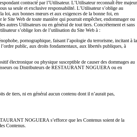
spondant contracté par l’Utilisateur. L’Utilisateur reconnaît être majeur
ous sa seule et exclusive responsabilité. L’Utilisateur s’oblige au
 la loi, aux bonnes mœurs et aux exigences de la bonne foi, en
iliser le Site Web de toute manière qui pourrait empêcher, endommager ou
autres Utilisateurs ou en général de tout tiers. Concrètement et sans
isateur s’oblige lors de l’utilisation du Site Web à :
énophobe, pornographique, faisant l’apologie du terrorisme, incitant à la
 à l’ordre public, aux droits fondamentaux, aux libertés publiques, à
ositif électronique ou physique susceptible de
causer des dommages au
Fournisseurs ou Distributeurs de RESTAURANT NOGUERA ou en
oits de tiers, ni en général aucun contenu dont il n’aurait pas,
rs. RESTAURANT NOGUERA s’efforce que les Contenus soient de la
é des Contenus.