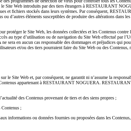
utilise des programmes de détection de virus pour contrôler tous les C
r le Site Web introduits par des tiers étrangers à RESTAURANT NOGUE
roniques et fichiers stockés dans leurs systèmes. Par conséquent, R
rus ou d’autres éléments susceptibles de produire des altérations dans l
téger le Site Web, les données collectées et les Contenus contre 
ccès au type d’utilisation ou de navigation du Site Web effectué par l’Ut
ra en aucun cas responsable des dommages et préjudices qui pourr
sateurs et/ou des tiers pourraient faire du Site Web ou des Contenus, n
e Web et, par conséquent, ne garantit ni n’assume la responsabilité de 
nus, ni des Contenus appartenant à RESTAURANT NOGUERA. RESTAURA
d’actualité des Contenus provenant de tiers et des siens propres ;
es Contenus ;
fiant aux informations ou données fournies ou proposées dans les Contenus