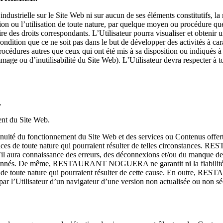
ndustrielle sur le Site Web ni sur aucun de ses éléments constitutifs, la
dition ou l’utilisation de toute nature, par quelque moyen ou procédure que
aire des droits correspondants. L’Utilisateur pourra
visualiser et obtenir
à condition que ce ne soit pas dans le but de développer des activités à 
océdures autres que ceux qui ont été mis à sa disposition ou indiqués à 
ge ou d’inutilisabilité du Site Web). L’Utilisateur devra respecter à tout
.
ent du Site Web.
du fonctionnement du Site Web et des services ou Contenus offerts sur
judices de toute nature qui pourraient résulter de telles circonstan
qu’il aura connaissance des erreurs, des déconnexions et/ou du manque de
ntionnés. De même, RESTAURANT NOGUERA ne garantit ni la fiabilité tec
s de toute nature qui pourraient résulter de cette cause. En outre, 
on par l’Utilisateur d’un navigateur d’une version non actualisée ou non