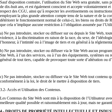
Sauf disposition contraire, l’utilisation du Site Web sera gratuite, sans
de dix-huit ans, et est également conscient et accepte volontairement et 
respect des CGU, ainsi qu’à respecter les avertissements ou instruction
employant la plus grande attention compte tenu de la nature et de la con
détériorer le fonctionnement normal de celui-ci, les biens ou droits 
que cela n’implique aucune restriction à l’obligation assumée par l’Util
a) Ne pas introduire, stocker ou diffuser sur ou depuis le Site Web, tou
violence, à la discrimination en raison de la race, du sexe, de l’idéologi
l’honneur, à l’intimité ou à l’image de tiers et en général à la réglement
b) Ne pas introduire, stocker ou diffuser via le Site Web aucun progra
Site Web, à l’un des services, ou à l’un des équipements, systè
général de tout tiers, capable de provoquer
toute sorte d’altération ou 
c) Ne pas introduire, stocker ou diffuser via le Site Web tout contenu qui 
conformément à la loi, le droit de le mettre à disposition de tiers.
3.2- Accès et Utilisation des Contenus.
Les Contenus du Site Web sont mis à la disposition de l’Utilisateur
meilleure qualité possible et raisonnablement mis à jour, mais ne garantit 
4.- DROITS DE PROPRIÉTÉ INTELLECTUELLE ET INDUS