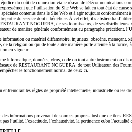
 préjudice du coût de connexion via le réseau de télécommunications corre
expressément que l’utilisation du Site Web se fait en tout état de cause s
s spéciales contenus dans le Site Web et à agir toujours conformément à
trepartie du service dont il bénéficie. À cet effet, il s’abstiendra d’ut
de RESTAURANT NOGUERA, de ses fournisseurs, de ses distributeurs, des 
isateur de manière générale conformément au paragraphe précédent, l’Util
te information ou matériel diffamatoire, injurieux, obscène, menaçant, x
e, de la religion ou qui de toute autre manière porte atteinte à la forme,
ation en vigueur.
mme informatique, données, virus, code ou tout autre instrument ou disp
mes ou réseaux de RESTAURANT NOGUERA, de tout Utilisateur, des 
d’empêcher le fonctionnement normal de ceux-ci.
enfreindrait les règles de propriété intellectuelle, industrielle ou les dr
 avec des informations provenant de sources propres ainsi que de tie
pas l’utilité, l’exactitude, l’exhaustivité, la pertinence et/ou l’actualit
TRIELLE.