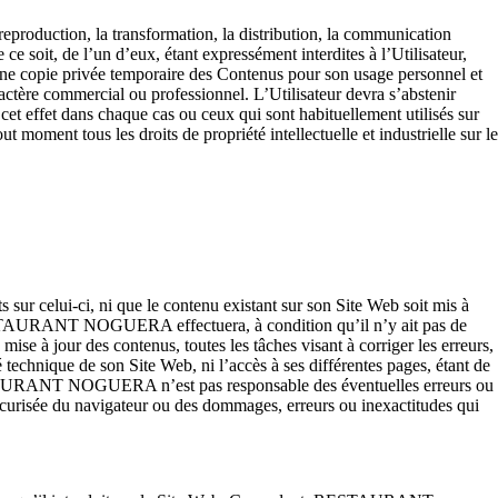
 reproduction, la transformation, la distribution, la communication
 ce soit, de l’un d’eux, étant expressément interdites à l’Utilisateur,
 une copie privée temporaire des Contenus pour son usage personnel et
caractère commercial ou professionn
el. L’Utilisateur devra s’abstenir
cet effet dans chaque cas ou ceux qui sont habituellement utilisés sur
 moment tous les droits de propriété intellectuelle et industrielle sur le
 celui-ci, ni que le contenu existant sur son Site Web soit mis à
ces. RESTAURANT NOGUERA effectuera,
à condition qu’il n’y ait pas de
 mise à jour des contenus, t
outes les tâches visant à corriger les erreurs,
hnique de son Site Web, ni l’accès à ses différentes pages, étant de
RESTAURANT NOGUERA n’est pas responsable des éventuelles erreurs ou
 sécurisée du navigateur ou des dommages, erreurs ou inexactitudes qui