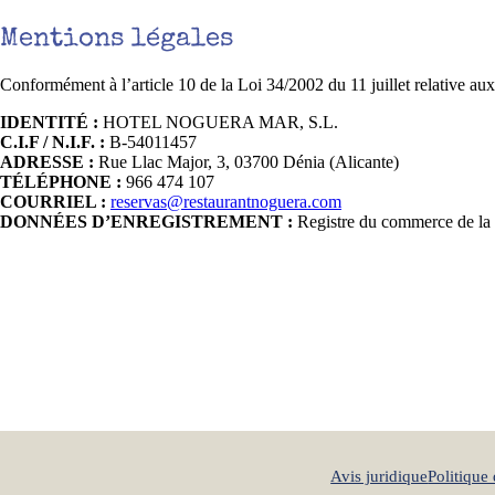
Mentions légales
Conformément à l’article 10 de la Loi 34/2002 du 11 juillet relative au
IDENTITÉ :
HOTEL NOGUERA MAR, S.L.
C.I.F / N.I.F. :
B-54011457
ADRESSE :
Rue Llac Major, 3, 03700 Dénia (Alicante)
TÉLÉPHONE :
966 474 107
COURRIEL :
reservas@restaurantnoguera.com
DONNÉES D’ENREGISTREMENT :
Registre du commerce de la p
Avis juridique
Politique 