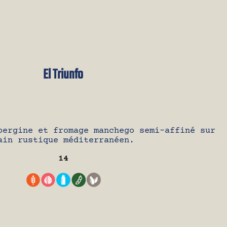
El Triunfo
bergine et fromage manchego semi-affiné sur
ain rustique méditerranéen.
14