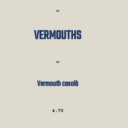
VERMOUTHS
Vermouth casolà
4.75