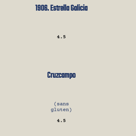
1906. Estrella Galicia
4.5
Cruzcampo
(sans
gluten)
4.5