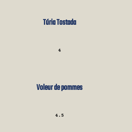
Túria Tostada
4
Voleur de pommes
4.5