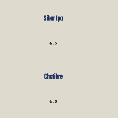
Sibar Ipa
4.5
Chatière
4.5