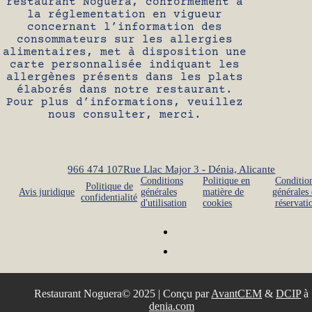
restaurant Noguera, conformément à
la réglementation en vigueur
concernant l’information des
consommateurs sur les allergies
alimentaires, met à disposition une
carte personnalisée indiquant les
allergènes présents dans les plats
élaborés dans notre restaurant.
Pour plus d’informations, veuillez
nous consulter, merci.
966 474 107
Rue Llac Major 3 - Dénia, Alicante
Conditions
Politique en
Conditio
Politique de
Avis juridique
générales
matière de
générales
confidentialité
d'utilisation
cookies
réservati
Restaurant Noguera© 2025 | Conçu par
AvantCEM
&
DCIP
à
denia.com