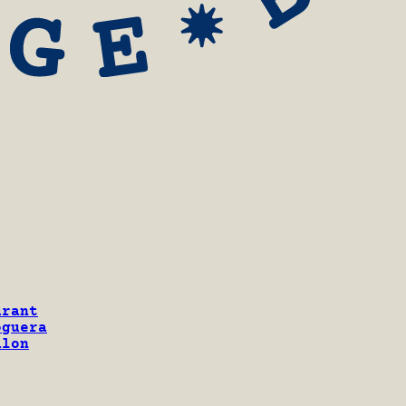
urant
oguera
alon