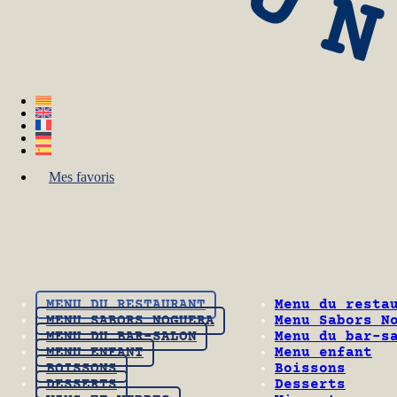
Mes favoris
MENU DU RESTAURANT
Menu du resta
MENU SABORS NOGUERA
Menu Sabors N
MENU DU BAR-SALON
Menu du bar-s
MENU ENFANT
Menu enfant
BOISSONS
Boissons
DESSERTS
Desserts