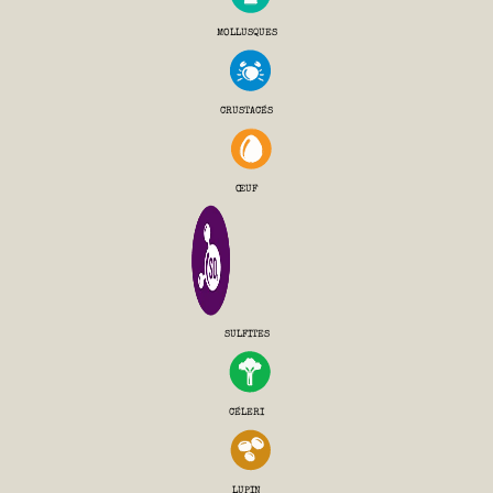
MOLLUSQUES
CRUSTACÉS
ŒUF
SULFITES
CÉLERI
LUPIN