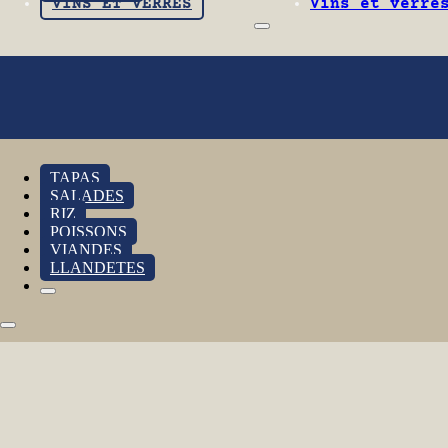
VINS ET VERRES
Vins et verre
TAPAS
SALADES
RIZ
POISSONS
VIANDES
LLANDETES