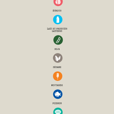
ÉCROUS
LAIT ET PRODUITS
LAITIERS
SOJA
SÉSAME
MOUTARDE
POISSON