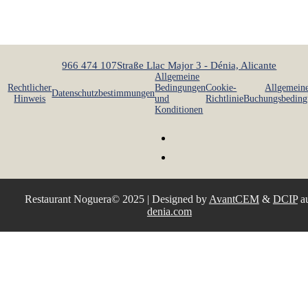
966 474 107
Straße Llac Major 3 - Dénia, Alicante
Allgemeine
Rechtlicher
Bedingungen
Cookie-
Allgemein
Datenschutzbestimmungen
Hinweis
und
Richtlinie
Buchungsbeding
Konditionen
Restaurant Noguera© 2025 | Designed by
AvantCEM
&
DCIP
a
denia.com