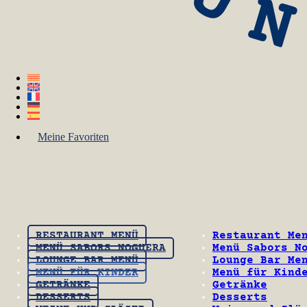
Meine Favoriten
RESTAURANT MENÜ
Restaurant Me
MENÜ SABORS NOGUERA
Menü Sabors N
LOUNGE BAR MENÜ
Lounge Bar Me
MENÜ FÜR KINDER
Menü für Kind
GETRÄNKE
Getränke
DESSERTS
Desserts