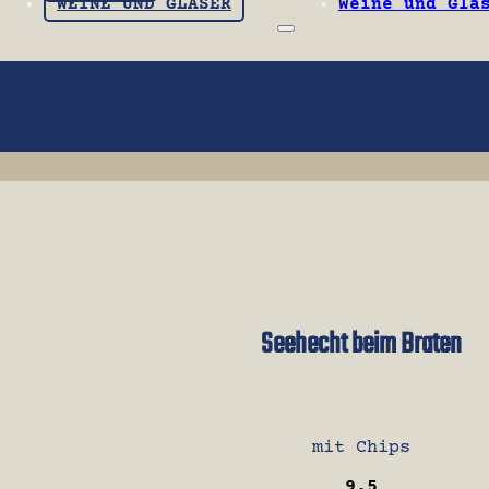
WEINE UND GLÄSER
Weine und Glä
Seehecht beim Braten
mit Chips
9.5