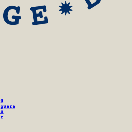
nü
oguera
nü
er