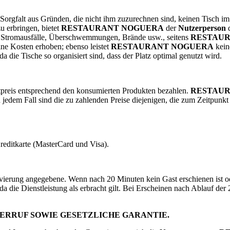
 Sorgfalt aus Gründen, die nicht ihm zuzurechnen sind, keinen Tisch im
u erbringen, bietet
RESTAURANT NOGUERA
der
Nutzerperson
d
ie Stromausfälle, Überschwemmungen, Brände usw., seitens
RESTAU
ine Kosten erhoben; ebenso leistet
RESTAURANT NOGUERA
kein
 die Tische so organisiert sind, dass der Platz optimal genutzt wird.
reis entsprechend den konsumierten Produkten bezahlen.
RESTAU
 In jedem Fall sind die zu zahlenden Preise diejenigen, die zum Zeitpun
reditkarte (MasterCard und Visa).
vierung angegebene. Wenn nach 20 Minuten kein Gast erschienen ist od
a die Dienstleistung als erbracht gilt. Bei Erscheinen nach Ablauf der
DERRUF SOWIE GESETZLICHE GARANTIE.