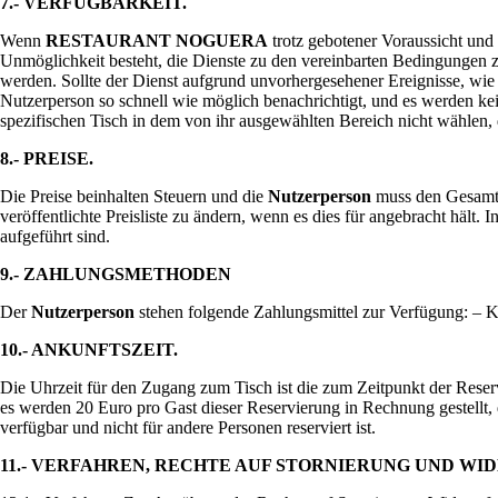
7.- VERFÜGBARKEIT.
Wenn
RESTAURANT NOGUERA
trotz gebotener Voraussicht und
Unmöglichkeit besteht, die Dienste zu den vereinbarten Bedingungen z
werden. Sollte der Dienst aufgrund unvorhergesehener Ereignisse, w
Nutzerperson so schnell wie möglich benachrichtigt, und es werden ke
spezifischen Tisch in dem von ihr ausgewählten Bereich nicht wählen, da
8.- PREISE.
Die Preise beinhalten Steuern und die
Nutzerperson
muss den Gesamtp
veröffentlichte Preisliste zu ändern, wenn es dies für angebracht hält.
aufgeführt sind.
9.- ZAHLUNGSMETHODEN
Der
Nutzerperson
stehen folgende Zahlungsmittel zur Verfügung: – K
10.- ANKUNFTSZEIT.
Die Uhrzeit für den Zugang zum Tisch ist die zum Zeitpunkt der Reser
es werden 20 Euro pro Gast dieser Reservierung in Rechnung gestellt, d
verfügbar und nicht für andere Personen reserviert ist.
11.- VERFAHREN, RECHTE AUF STORNIERUNG UND WI