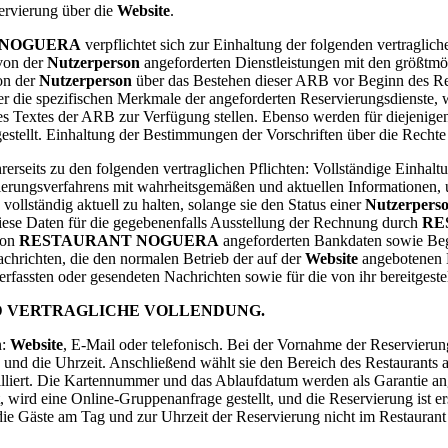
ervierung über die
Website
.
 NOGUERA
verpflichtet sich zur Einhaltung der folgenden vertraglich
 von der
Nutzerperson
angeforderten Dienstleistungen mit den größt
on der
Nutzerperson
über das Bestehen dieser ARB vor Beginn des Re
ber die spezifischen Merkmale der angeforderten Reservierungsdienste
s Textes der ARB zur Verfügung stellen. Ebenso werden für diejenigen
estellt. Einhaltung der Bestimmungen der Vorschriften über die Recht
ihrerseits zu den folgenden vertraglichen Pflichten: Vollständige Einh
ierungsverfahrens mit wahrheitsgemäßen und aktuellen Informationen, 
 vollständig aktuell zu halten, solange sie den Status einer
Nutzerpers
iese Daten für die gegebenenfalls Ausstellung der Rechnung durch
RE
von
RESTAURANT NOGUERA
angeforderten Bankdaten sowie Beg
hrichten, die den normalen Betrieb der auf der
Website
angebotenen D
verfassten oder gesendeten Nachrichten sowie für die von ihr bereitgeste
D VERTRAGLICHE VOLLENDUNG.
n:
Website
, E-Mail oder telefonisch. Bei der Vornahme der Reservieru
und die Uhrzeit. Anschließend wählt sie den Bereich des Restaurants a
lliert. Die Kartennummer und das Ablaufdatum werden als Garantie ang
wird eine Online-Gruppenanfrage gestellt, und die Reservierung ist er
ie Gäste am Tag und zur Uhrzeit der Reservierung nicht im Restaurant 