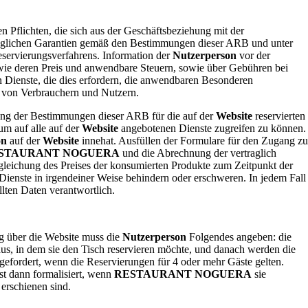
en Pflichten, die sich aus der Geschäftsbeziehung mit der
möglichen Garantien gemäß den Bestimmungen dieser ARB und unter
servierungsverfahrens. Information der
Nutzerperson
vor der
, wie deren Preis und anwendbare Steuern, sowie über Gebühren bei
 Dienste, die dies erfordern, die anwendbaren Besonderen
e von Verbrauchern und Nutzern.
altung der Bestimmungen dieser ARB für die auf der
Website
reservierten
um auf alle auf der
Website
angebotenen Dienste zugreifen zu können.
on
auf der
Website
innehat. Ausfüllen der Formulare für den Zugang zu
STAURANT NOGUERA
und die Abrechnung der vertraglich
leichung des Preises der konsumierten Produkte zum Zeitpunkt der
ienste in irgendeiner Weise behindern oder erschweren. In jedem Fall
llten Daten verantwortlich.
ng über die Website muss die
Nutzerperson
Folgendes angeben: die
us, in dem sie den Tisch reservieren möchte, und danach werden die
efordert, wenn die Reservierungen für 4 oder mehr Gäste gelten.
st dann formalisiert, wenn
RESTAURANT NOGUERA
sie
erschienen sind.