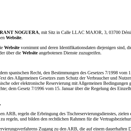
RANT NOGUERA
, mit Sitz in Calle LLAC MAJOR, 3, 03700 Dénia 
den
Website
.
die
Website
vornimmt und deren Identifikationsdaten diejenigen sind, die
der über die
Website
angebotenen Dienste zuzugreifen.
 dem spanischen Recht, den Bestimmungen des Gesetzes 7/1998 vom 13
Text des Allgemeinen Gesetzes zum Schutz der Verbraucher und Nutzer
ische oder elektronische Reservierung mit Allgemeinen Bedingungen 
hte; dem Gesetz 7/1996 vom 15. Januar über die Regelung des Einzelh
.
 ARB, regeln die Erbringung des Tischreservierungsdienstes, zielen 
zu regeln, und bilden den rechtlichen Rahmen für die Vertragsbeziehu
eservierungsverfahrens Zugang zu den ARB, die auf einem dauerhaften D