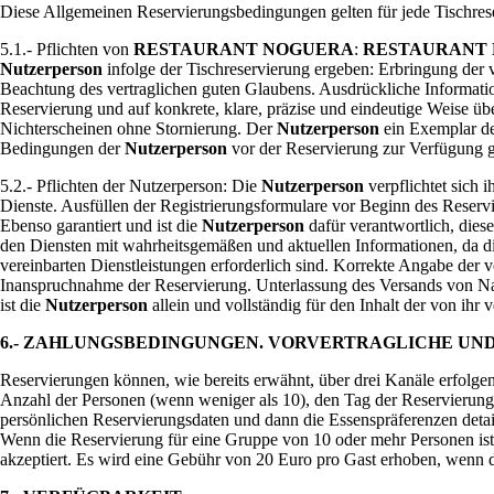
Diese Allgemeinen Reservierungsbedingungen gelten für jede Tischres
5.1.- Pflichten von
RESTAURANT NOGUERA
:
RESTAURANT
Nutzerperson
infolge der Tischreservierung ergeben: Erbringung der
Beachtung des vertraglichen guten Glaubens. Ausdrückliche Informati
Reservierung und auf konkrete, klare, präzise und eindeutige Weise ü
Nichterscheinen ohne Stornierung. Der
Nutzerperson
ein Exemplar de
Bedingungen der
Nutzerperson
vor der Reservierung zur Verfügung g
5.2.- Pflichten der Nutzerperson: Die
Nutzerperson
verpflichtet sich 
Dienste. Ausfüllen der Registrierungsformulare vor Beginn des Reserv
Ebenso garantiert und ist die
Nutzerperson
dafür verantwortlich, diese
den Diensten mit wahrheitsgemäßen und aktuellen Informationen, da d
vereinbarten Dienstleistungen erforderlich sind. Korrekte Angabe der 
Inanspruchnahme der Reservierung. Unterlassung des Versands von Nac
ist die
Nutzerperson
allein und vollständig für den Inhalt der von ihr 
6.- ZAHLUNGSBEDINGUNGEN. VORVERTRAGLICHE UN
Reservierungen können, wie bereits erwähnt, über drei Kanäle erfolge
Anzahl der Personen (wenn weniger als 10), den Tag der Reservierung 
persönlichen Reservierungsdaten und dann die Essenspräferenzen detai
Wenn die Reservierung für eine Gruppe von 10 oder mehr Personen ist, 
akzeptiert. Es wird eine Gebühr von 20 Euro pro Gast erhoben, wenn d