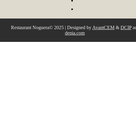
Restaurant Noguera© 2025 | Designed by
AvantCEM
&
DCIP
a
denia.com