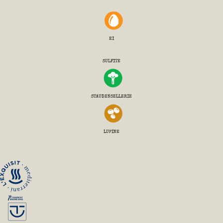
EI
SULFITE
STAUDENSELLERIE
LUPINE