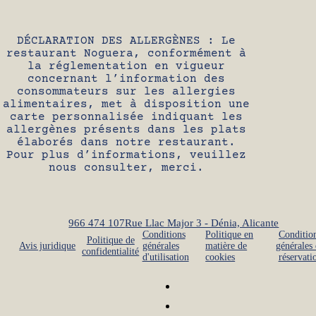
DÉCLARATION DES ALLERGÈNES : Le
restaurant Noguera, conformément à
la réglementation en vigueur
concernant l’information des
consommateurs sur les allergies
alimentaires, met à disposition une
carte personnalisée indiquant les
allergènes présents dans les plats
élaborés dans notre restaurant.
Pour plus d’informations, veuillez
nous consulter, merci.
966 474 107
Rue Llac Major 3 - Dénia, Alicante
Conditions
Politique en
Conditio
Politique de
Avis juridique
générales
matière de
générales
confidentialité
d'utilisation
cookies
réservati