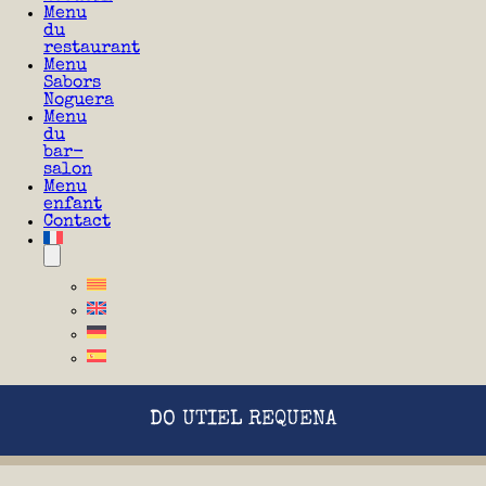
Menu
du
restaurant
Menu
Sabors
Noguera
Menu
du
bar-
salon
Menu
enfant
Contact
DO UTIEL REQUENA