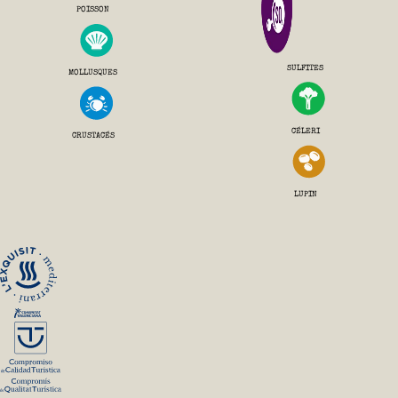
POISSON
SULFITES
MOLLUSQUES
CÉLERI
CRUSTACÉS
LUPIN